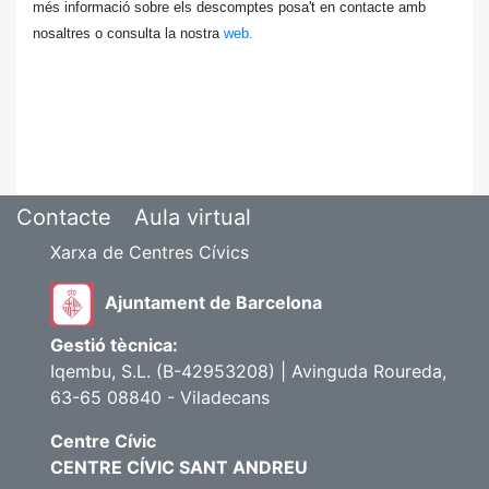
més informació sobre els descomptes posa't en contacte amb
nosaltres o consulta la nostra
web.
Contacte
Aula virtual
Xarxa de Centres Cívics
Ajuntament de Barcelona
Gestió tècnica:
Iqembu, S.L. (B-42953208) | Avinguda Roureda,
63-65 08840 - Viladecans
Centre Cívic
CENTRE CÍVIC SANT ANDREU